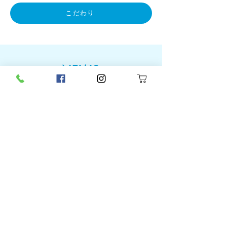
こだわり
NEWS
2024/12/18...クリスマスケーキ
https://osakastation-hotel.jp/news-
topics/66/
2024/12/17...SDGsの取り組みを大阪ステー
ションホテルと始めました。
https://prtimes.jp/main/html/rd/p/0000007
50.000095932.html
2023/4/21...採用特設ページを掲載中です。